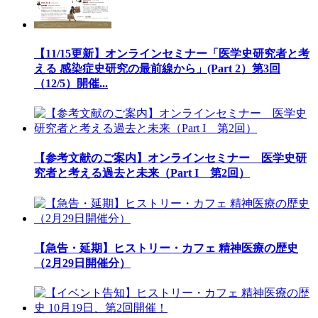
【11/15更新】オンラインセミナー「医学史研究者と考
える 感染症史研究の最前線から」(Part 2）第3回
（12/5）開催...
【参考文献のご案内】オンラインセミナー 医学史研
究者と考える過去と未来（Part I 第2回）
【急告・延期】ヒストリー・カフェ 精神医療の歴史
（2月29日開催分）