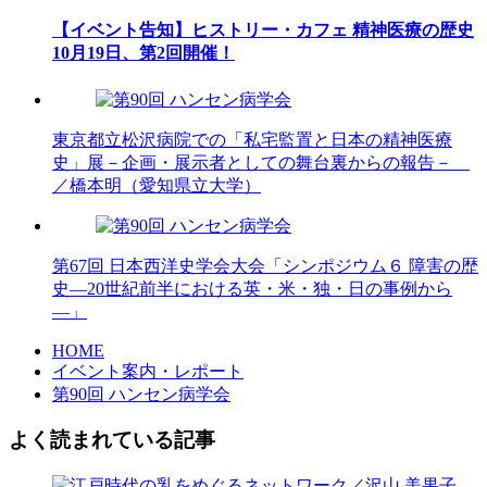
【イベント告知】ヒストリー・カフェ 精神医療の歴史
10月19日、第2回開催！
東京都立松沢病院での「私宅監置と日本の精神医療
史」展－企画・展示者としての舞台裏からの報告－
／橋本明（愛知県立大学）
第67回 日本西洋史学会大会「シンポジウム６ 障害の歴
史―20世紀前半における英・米・独・日の事例から
―」
HOME
イベント案内・レポート
第90回 ハンセン病学会
よく読まれている記事