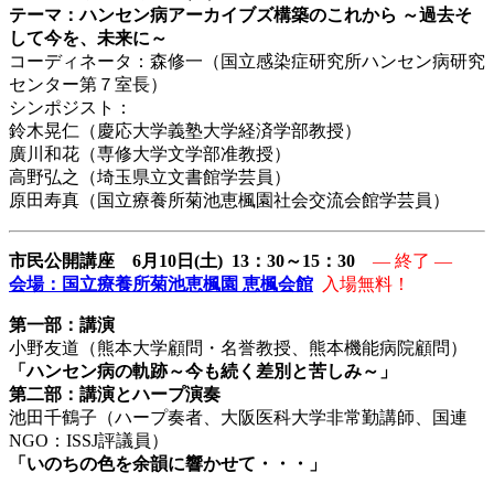
テーマ：ハンセン病アーカイブズ構築のこれから ～過去そ
して今を、未来に～
コーディネータ：森修一（国立感染症研究所ハンセン病研究
センタ
ー第７室長）
シンポジスト：
鈴木晃仁（慶応大学義塾大学経済学部教授）
廣川和花（専修大学文学部准教授）
高野弘之（埼玉県立文書館学芸員）
原田寿真（国立療養所菊池恵楓園社会交流会館学芸員）
市民公開講座 6月10日(土) 13：30～15：30
― 終了 ―
会場：国立療養所菊池恵楓園 恵楓会館
入場無料！
第一部：講演
小野友道（熊本大学顧問・名誉教授、熊本機能病院顧問）
「ハンセン病の軌跡～今も続く差別と苦しみ～」
第二部：講演とハープ演奏
池田千鶴子（ハープ奏者、大阪医科大学非常勤講師、国連
NGO：
ISSJ評議員）
「いのちの色を余韻に響かせて・・・」