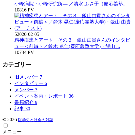
小峰病院・小峰研究所― ／清水 ふさ子（慶応義塾...
10816 PV
5
2020-02-05
精神疾患とアート その３ 飯山由貴さんのインタビ
ュー＜前編＞／鈴木 晃仁(慶応義塾大学)・飯山 ...
10734 PV
カテゴリー
旧メンバー
7
インタビュー
6
メンバー
3
イベント案内・レポート
36
書籍紹介
9
記事
30
©
2026
.
医学史と社会の対話
メニュー