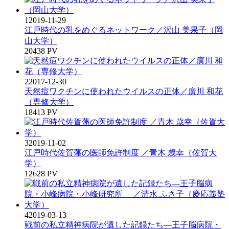
1
2019-11-29
江戸時代の乳をめぐるネットワーク／沢山 美果子（岡
山大学）
20438 PV
2
2017-12-30
天然痘ワクチンに使われたウイルスの正体／廣川 和花
（専修大学）
18413 PV
3
2019-11-02
江戸時代佐賀藩の医師免許制度 ／青木 歳幸（佐賀大
学）
12628 PV
4
2019-03-13
戦前の私立精神病院が遺した記録たち―王子脳病院・