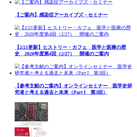
【ご案内】感染症アーカイブズ・セミナー
【2/21更新】ヒストリー・カフェ 医学と医療の歴
史 2020年度第4回（2/27） 開催のご案内
【参考文献のご案内】オンラインセミナー 医学史研
究者と考える過去と未来（Part I 第3回）