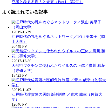
究者と考える過去と未来（Part I 第2回）
よく読まれている記事
1
2019-11-29
江戸時代の乳をめぐるネットワーク／沢山 美果子（岡
山大学）
20449 PV
2
2017-12-30
天然痘ワクチンに使われたウイルスの正体／廣川 和花
（専修大学）
18423 PV
3
2019-11-02
江戸時代佐賀藩の医師免許制度 ／青木 歳幸（佐賀大
学）
12646 PV