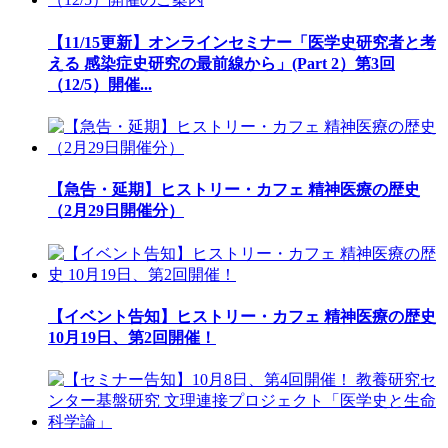
【11/15更新】オンラインセミナー「医学史研究者と考
える 感染症史研究の最前線から」(Part 2）第3回
（12/5）開催...
【急告・延期】ヒストリー・カフェ 精神医療の歴史
（2月29日開催分）
【イベント告知】ヒストリー・カフェ 精神医療の歴史
10月19日、第2回開催！