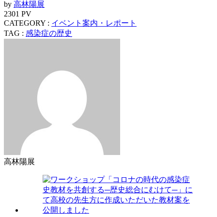
by
高林陽展
2301 PV
CATEGORY :
イベント案内・レポート
TAG :
感染症の歴史
高林陽展