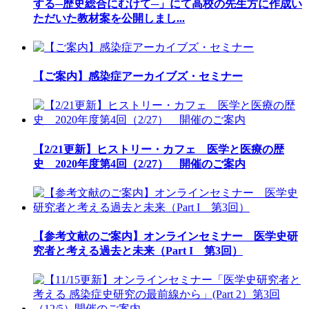
する─歴史総合にむけて─」にて高校の先生方に作成い
ただいた教材案を公開しまし...
【ご案内】感染症アーカイブズ・セミナー
【2/21更新】ヒストリー・カフェ 医学と医療の歴
史 2020年度第4回（2/27） 開催のご案内
【参考文献のご案内】オンラインセミナー 医学史研
究者と考える過去と未来（Part I 第3回）