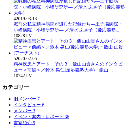
4
2019-03-13
戦前の私立精神病院が遺した記録たち―王子脳病院・
小峰病院・小峰研究所― ／清水 ふさ子（慶応義塾...
10828 PV
5
2020-02-05
精神疾患とアート その３ 飯山由貴さんのインタビ
ュー＜前編＞／鈴木 晃仁(慶応義塾大学)・飯山 ...
10742 PV
カテゴリー
旧メンバー
7
インタビュー
6
メンバー
3
イベント案内・レポート
36
書籍紹介
9