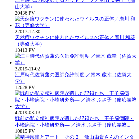
江戸時代の乳をめぐるネットワーク／沢山 美果子（岡
山大学）
20436 PV
2
2017-12-30
天然痘ワクチンに使われたウイルスの正体／廣川 和花
（専修大学）
18413 PV
3
2019-11-02
江戸時代佐賀藩の医師免許制度 ／青木 歳幸（佐賀大
学）
12628 PV
4
2019-03-13
戦前の私立精神病院が遺した記録たち―王子脳病院・
小峰病院・小峰研究所― ／清水 ふさ子（慶応義塾...
10815 PV