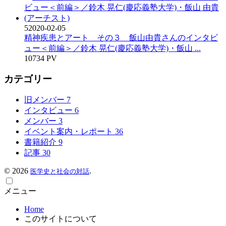
5
2020-02-05
精神疾患とアート その３ 飯山由貴さんのインタビ
ュー＜前編＞／鈴木 晃仁(慶応義塾大学)・飯山 ...
10734 PV
カテゴリー
旧メンバー
7
インタビュー
6
メンバー
3
イベント案内・レポート
36
書籍紹介
9
記事
30
©
2026
.
医学史と社会の対話
メニュー
Home
このサイトについて