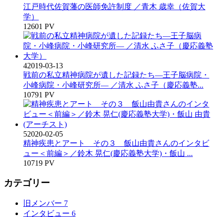
江戸時代佐賀藩の医師免許制度 ／青木 歳幸（佐賀大
学）
12601 PV
4
2019-03-13
戦前の私立精神病院が遺した記録たち―王子脳病院・
小峰病院・小峰研究所― ／清水 ふさ子（慶応義塾...
10791 PV
5
2020-02-05
精神疾患とアート その３ 飯山由貴さんのインタビ
ュー＜前編＞／鈴木 晃仁(慶応義塾大学)・飯山 ...
10719 PV
カテゴリー
旧メンバー
7
インタビュー
6