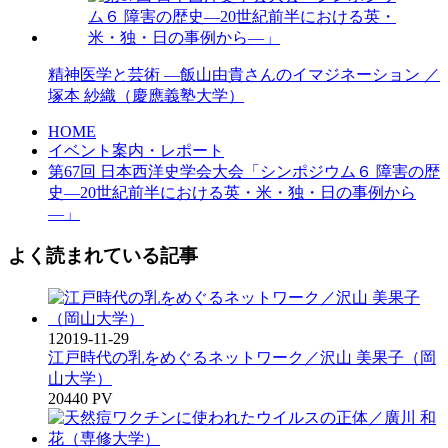
精神医学と芸術 ―飯山由貴さんのイマジネーション ／
塚本 紗織（慶應義塾大学）
HOME
イベント案内・レポート
第67回 日本西洋史学会大会「シンポジウム６ 障害の歴
史―20世紀前半における英・米・独・日の事例から
―」
よく読まれている記事
1
2019-11-29
江戸時代の乳をめぐるネットワーク／沢山 美果子（岡
山大学）
20440 PV