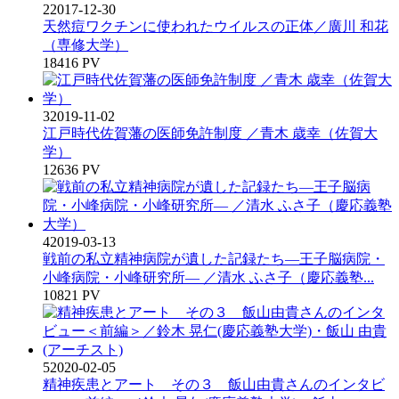
2
2017-12-30
天然痘ワクチンに使われたウイルスの正体／廣川 和花
（専修大学）
18416 PV
3
2019-11-02
江戸時代佐賀藩の医師免許制度 ／青木 歳幸（佐賀大
学）
12636 PV
4
2019-03-13
戦前の私立精神病院が遺した記録たち―王子脳病院・
小峰病院・小峰研究所― ／清水 ふさ子（慶応義塾...
10821 PV
5
2020-02-05
精神疾患とアート その３ 飯山由貴さんのインタビ