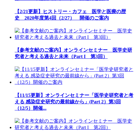
【2/21更新】ヒストリー・カフェ 医学と医療の歴
史 2020年度第4回（2/27） 開催のご案内
【参考文献のご案内】オンラインセミナー 医学史研
究者と考える過去と未来（Part I 第3回）
【11/15更新】オンラインセミナー「医学史研究者と考
える 感染症史研究の最前線から」(Part 2）第3回
（12/5）開催...