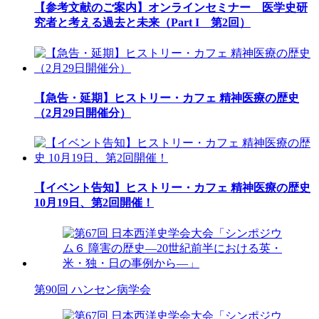
【参考文献のご案内】オンラインセミナー 医学史研
究者と考える過去と未来（Part I 第2回）
【急告・延期】ヒストリー・カフェ 精神医療の歴史
（2月29日開催分）
【イベント告知】ヒストリー・カフェ 精神医療の歴史
10月19日、第2回開催！
第90回 ハンセン病学会