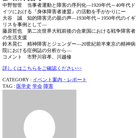
中野智世 当事者運動と障害の序列化―1920年代～40年代ド
イツにおけ
る『身体障害者連盟』の活動を手がかりにー
大谷 誠 知的障害児の親の声―1930年代～1950年代のイギ
リスを事
例として―
藤原哲也 第二次世界大戦前後の合衆国における戦争障害者
の生活支援
鈴木晃仁 精神障害とジェンダー―20世紀前半東京の精神病
院における症例
誌の分析から―
コメント 市野川容孝、川越修
詳しくはこちらをご確認ください>>
CATEGORY :
イベント案内・レポート
TAG :
医学史
学会
障害