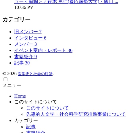
ュー＜前編＞／鈴木 晃仁(慶応義塾大学)・飯山 ...
10736 PV
カテゴリー
旧メンバー
7
インタビュー
6
メンバー
3
イベント案内・レポート
36
書籍紹介
9
記事
30
©
2026
.
医学史と社会の対話
メニュー
Home
このサイトについて
このサイトについて
先導的人文学・社会科学研究推進事業について
カテゴリー
記事
書籍紹介