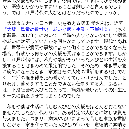
医師の支援を頼りにします。今日では、生まれてから死ぬま
で、医療とかかわらずにいることは難しいと言えるでしょ
う。では、江戸時代の人びとはどうだったのでしょうか。
大阪市立大学で日本近世史を教える塚田 孝さんは、近著
『大坂 民衆の近世史―老いと病・生業・下層社会』
（ちく
ま新書、2017年）において、当時の人びとがいかにして病気
や老いに対応していたかを明らかにしています。現代であれ
ば、世帯主が病気や事故によって働くことができなくなった
場合、行政から何らかの支援を受けることができます。しか
し、江戸時代には、幕府や藩がそういった人びとの生活を支
援することはきわめて限定的でした。そのため、稼ぎ手が急
に病気になったとき、家族はその人物の世話をするだけでな
く、生活の糧を得るため働かなくてはいけませんでした。と
りわけ、蓄えをすることができない仕事をする人、あるい
は、下層社会の人びとにとって、病気や老いというのは生活
を一気に窮乏させてしまうものでした。
幕府や藩は生活に苦しむ人びとの支援をほとんどおこない
ませんでしたが、代わりに、ある特定の人びとに対し褒賞を
与えました。つまり、病気や老いによって苦しむ家族を世話
しながら、家を守っていた人びとの行いを、道徳的に素晴ら