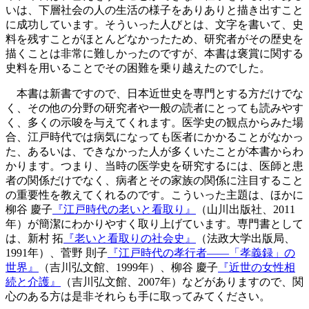
いは、下層社会の人の生活の様子をありありと描き出すこと
に成功しています。そういった人びとは、文字を書いて、史
料を残すことがほとんどなかったため、研究者がその歴史を
描くことは非常に難しかったのですが、本書は褒賞に関する
史料を用いることでその困難を乗り越えたのでした。
本書は新書ですので、日本近世史を専門とする方だけでな
く、その他の分野の研究者や一般の読者にとっても読みやす
く、多くの示唆を与えてくれます。医学史の観点からみた場
合、江戸時代では病気になっても医者にかかることがなかっ
た、あるいは、できなかった人が多くいたことが本書からわ
かります。つまり、当時の医学史を研究するには、医師と患
者の関係だけでなく、病者とその家族の関係に注目すること
の重要性を教えてくれるのです。こういった主題は、ほかに
柳谷 慶子
『江戸時代の老いと看取り』
（山川出版社、2011
年）が簡潔にわかりやすく取り上げています。専門書として
は、新村 拓
『老いと看取りの社会史』
（法政大学出版局、
1991年）、菅野 則子
『江戸時代の孝行者——「孝義録」の
世界』
（吉川弘文館、1999年）、柳谷 慶子
『近世の女性相
続と介護』
（吉川弘文館、2007年）などがありますので、関
心のある方は是非それらも手に取ってみてください。