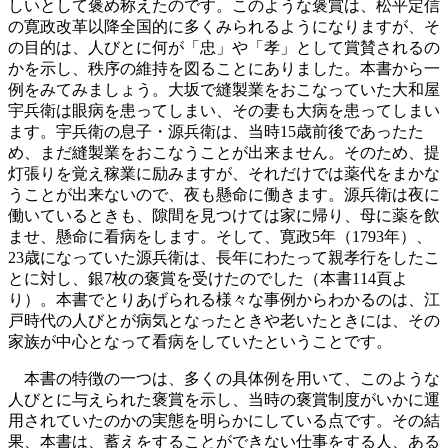
しいとして褒め称えたのです。このような褒賞は、松平定信
の寛政改革以降全国的に多くみられるようになりますが、そ
の目的は、人びとに何が「忠」や「孝」として賞賛されるの
かを示し、秩序の維持を図ることにありました。本書から一
例をみてみましょう。大坂で縫製業をおこなっていた大和屋
宇兵衛は眼病を患ってしまい、その妻も大病を患ってしまい
ます。宇兵衛の息子・源兵衛は、当時15歳前後であったた
め、まだ縫製業をおこなうことが出来ません。そのため、提
灯張りを覚え稼業に励みますが、それだけでは薬代をまかな
うことが出来ないので、夜も懸命に働きます。源兵衛は夜に
働いているときも、隙間を見つけては家に帰り、母に薬を飲
ませ、懸命に看病をします。そして、寛政5年（1793年）、
23歳になっていた源兵衛は、長年にわたって親孝行をしたこ
とに対し、銀7枚の褒賞を受けたのでした（本書114頁よ
り）。本書でとりあげられる様々な事例からわかるのは、江
戸時代の人びとが病気となったときや老いたときには、その
家族が中心となって看病をしていたということです。
本書の特徴の一つは、多くの具体例を用いて、このような
人びとに与えられた褒賞を示し、当時の褒賞制度がいかに運
用されていたのかの実態を明らかにしている点です。その結
果、本書は、蓄えをすることができない仕事をする人、ある