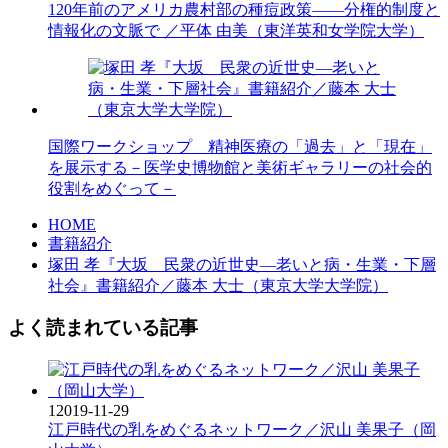
120年前のアメリカ農村部の種痘政策——分権的制度と
情報化の文脈で ／平体 由美（東洋英和女学院大学）
国際ワークショップ 精神医療の「過去」と「現在」
を展示する－医学史博物館と美術ギャラリーの社会的
役割をめぐって－
HOME
書籍紹介
塚田 孝『大坂 民衆の近世史―老いと病・生業・下層
社会』書籍紹介／藤本 大士（東京大学大学院）
よく読まれている記事
1
2019-11-29
江戸時代の乳をめぐるネットワーク／沢山 美果子（岡