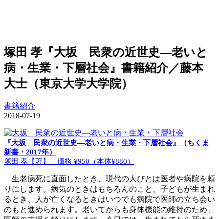
塚田 孝『大坂 民衆の近世史―老いと
病・生業・下層社会』書籍紹介／藤本
大士（東京大学大学院）
書籍紹介
2018-07-19
『大坂 民衆の近世史―老いと病・生業・下層社会』（ちくま
新書・2017年）
塚田 孝【著】 価格 ¥950（本体¥880）
生老病死に直面したとき、現代の人びとは医者や病院を頼
りにします。病気のときはもちろんのこと、子どもが生まれ
るとき、人が亡くなるときはいつでも病院で医師の立ち会い
のもと進められます。老いてからも身体機能の維持のため、