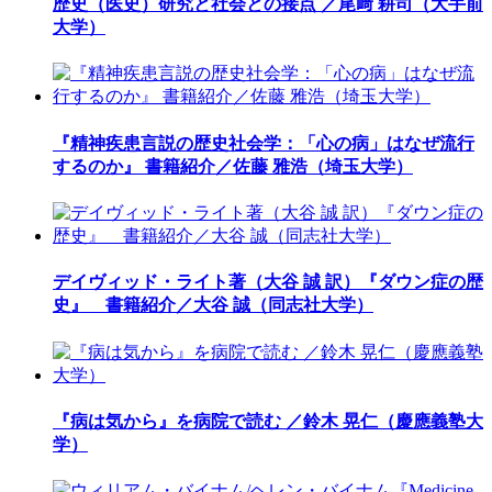
歴史（医史）研究と社会との接点 ／尾﨑 耕司（大手前
大学）
『精神疾患言説の歴史社会学：「心の病」はなぜ流行
するのか』 書籍紹介／佐藤 雅浩（埼玉大学）
デイヴィッド・ライト著（大谷 誠 訳）『ダウン症の歴
史』 書籍紹介／大谷 誠（同志社大学）
『病は気から』を病院で読む ／鈴木 晃仁（慶應義塾大
学）