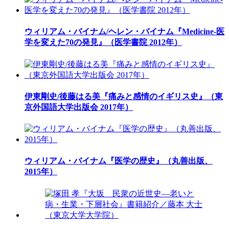
ウィリアム・バイナム/ヘレン・バイナム『Medicine-医
学を変えた70の発見』（医学書院 2012年）
伊東剛史/後藤はる美『痛みと感情のイギリス史』（東
京外国語大学出版会 2017年）
ウィリアム・バイナム『医学の歴史』（丸善出版、
2015年）