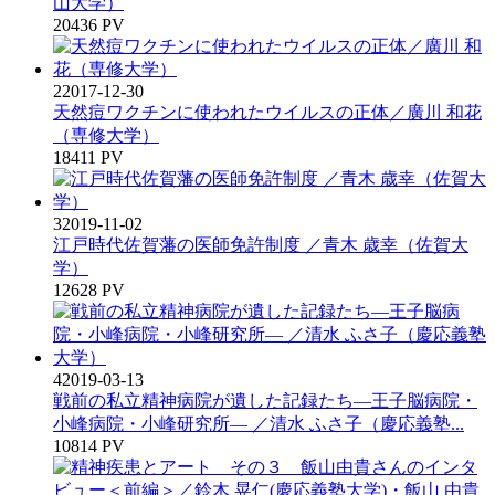
山大学）
20436 PV
2
2017-12-30
天然痘ワクチンに使われたウイルスの正体／廣川 和花
（専修大学）
18411 PV
3
2019-11-02
江戸時代佐賀藩の医師免許制度 ／青木 歳幸（佐賀大
学）
12628 PV
4
2019-03-13
戦前の私立精神病院が遺した記録たち―王子脳病院・
小峰病院・小峰研究所― ／清水 ふさ子（慶応義塾...
10814 PV