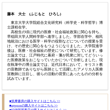
藤本 大士 (ふじもと ひろし)
東京大学大学院総合文化研究科（科学史・科学哲学）博
士課程在学。
高校生の頃に現代の医療・社会福祉政策に関心を持ち、
早稲田大学人間科学部へ進学しました。学部在学中、植民
地統治における医学・科学の役割などについての授業を受
け、その歴史に関心をもつようになりました。大学院進学
後は、医療・社会福祉の歴史について研究しています。修
士論文では、江戸時代に幕府・藩が民衆に対してどういっ
た医療政策をおこなっていたかについて分析しました。現
在執筆中の博士論文では、近代日本において、キリスト教
の宣教師でありながら医師として活躍したアメリカ人医療
宣教師に注目し、彼らの活動の背景にあったものの分析を
試みています。
■筑摩書房の購入サイトはこちら >>
■am͜a͉zonの購入サイトはこちら >>
■紀伊国屋書店の購入サイトはこちら >>