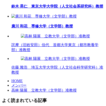
鈴木 晃仁 東京大学大学院（人文社会系研究科）教授
廣川 和花 専修大学（文学部）教授
詫摩（旧姓安田）佳代 首都大学東京（都市教養学
部）准教授
佐藤 雅浩 埼玉大学大学院（人文社会科学研究科）准
教授
HOME
メンバー
高林 陽展 立教大学（文学部）准教授
よく読まれている記事