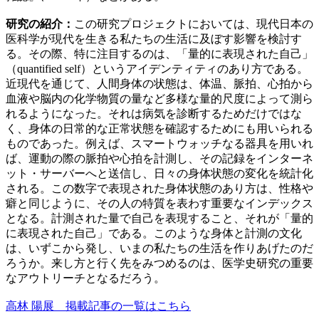
研究の紹介：
この研究プロジェクトにおいては、現代日本の
医科学が現代を生きる私たちの生活に及ぼす影響を検討す
る。その際、特に注目するのは、「量的に表現された自己」
（quantified self）というアイデンティティのあり方である。
近現代を通じて、人間身体の状態は、体温、脈拍、心拍から
血液や脳内の化学物質の量など多様な量的尺度によって測ら
れるようになった。それは病気を診断するためだけではな
く、身体の日常的な正常状態を確認するためにも用いられる
ものであった。例えば、スマートウォッチなる器具を用いれ
ば、運動の際の脈拍や心拍を計測し、その記録をインターネ
ット・サーバーへと送信し、日々の身体状態の変化を統計化
される。この数字で表現された身体状態のあり方は、性格や
癖と同じように、その人の特質を表わす重要なインデックス
となる。計測された量で自己を表現すること、それが「量的
に表現された自己」である。このような身体と計測の文化
は、いずこから発し、いまの私たちの生活を作りあげたのだ
ろうか。来し方と行く先をみつめるのは、医学史研究の重要
なアウトリーチとなるだろう。
高林 陽展 掲載記事の一覧はこちら