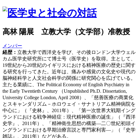
高林 陽展 立教大学（文学部）准教授
メンバー
経歴：
立教大学で西洋史を学び、その後ロンドン大学ウェル
カム医学史研究所にて博士号（医学史）を取得。主として、
19世紀から20世紀のイギリスにおける精神医療の歴史に関す
る研究を行ってきた。近年は、痛みや感覚の文化史や現代の
脳神経科学と人文社会科学の関係に研究関心を広げている。
主たる業績に、The Political Economy of English Psychiatry in
the Early Twentieth Century （Unpublished Ph.D. Dissertation,
University College London, April 2008）、「慈善医療の商業化
とスキャンダリズム－ホロウェイ・サナトリアム精神病院を
中心に」（『史林』、2011年）、「第一次世界大戦期イング
ランドにおける戦争神経症：現代精神医療の誕生」（『西洋
史学』、2011年）、「精神衛生思想の構築―二〇世紀初頭イ
ングランドにおける早期治療言説と専門家利害―」（『史学
雑誌』、2011年）などがある。