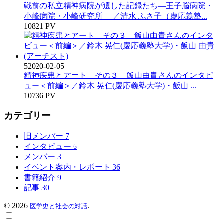
戦前の私立精神病院が遺した記録たち―王子脳病院・
小峰病院・小峰研究所― ／清水 ふさ子（慶応義塾...
10821 PV
5
2020-02-05
精神疾患とアート その３ 飯山由貴さんのインタビ
ュー＜前編＞／鈴木 晃仁(慶応義塾大学)・飯山 ...
10736 PV
カテゴリー
旧メンバー
7
インタビュー
6
メンバー
3
イベント案内・レポート
36
書籍紹介
9
記事
30
©
2026
.
医学史と社会の対話