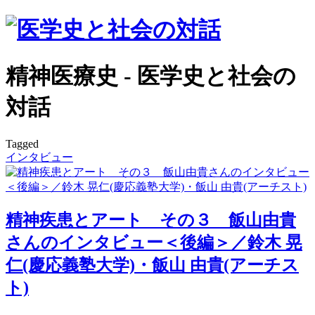
精神医療史 - 医学史と社会の
対話
Tagged
インタビュー
精神疾患とアート その３ 飯山由貴
さんのインタビュー＜後編＞／鈴木 晃
仁(慶応義塾大学)・飯山 由貴(アーチス
ト)