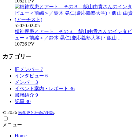
10821 PV
5
2020-02-05
精神疾患とアート その３ 飯山由貴さんのインタビ
ュー＜前編＞／鈴木 晃仁(慶応義塾大学)・飯山 ...
10736 PV
カテゴリー
旧メンバー
7
インタビュー
6
メンバー
3
イベント案内・レポート
36
書籍紹介
9
記事
30
©
2026
.
医学史と社会の対話
メニュー
Home