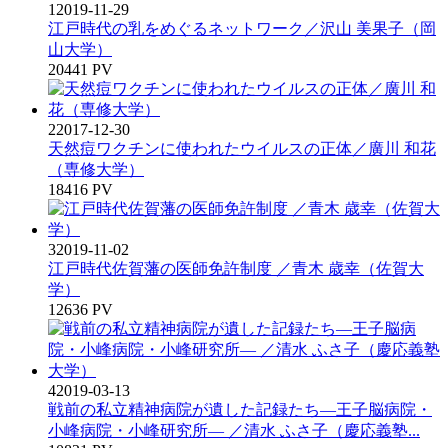
1
2019-11-29
江戸時代の乳をめぐるネットワーク／沢山 美果子（岡
山大学）
20441 PV
2
2017-12-30
天然痘ワクチンに使われたウイルスの正体／廣川 和花
（専修大学）
18416 PV
3
2019-11-02
江戸時代佐賀藩の医師免許制度 ／青木 歳幸（佐賀大
学）
12636 PV
4
2019-03-13
戦前の私立精神病院が遺した記録たち―王子脳病院・
小峰病院・小峰研究所― ／清水 ふさ子（慶応義塾...