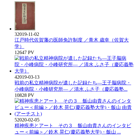
3
2019-11-02
江戸時代佐賀藩の医師免許制度 ／青木 歳幸（佐賀大
学）
12647 PV
4
2019-03-13
戦前の私立精神病院が遺した記録たち―王子脳病院・
小峰病院・小峰研究所― ／清水 ふさ子（慶応義塾...
10828 PV
5
2020-02-05
精神疾患とアート その３ 飯山由貴さんのインタビ
ュー＜前編＞／鈴木 晃仁(慶応義塾大学)・飯山 ...