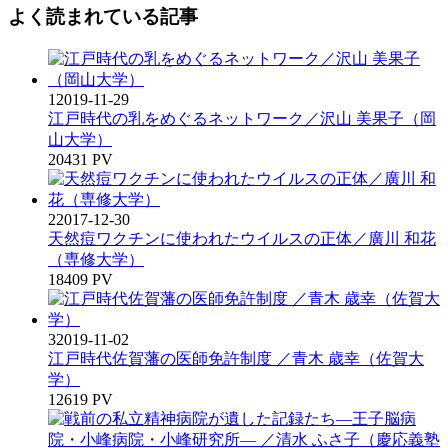
よく読まれている記事
1
2019-11-29
江戸時代の乳をめぐるネットワーク／沢山 美果子（岡
山大学）
20431 PV
2
2017-12-30
天然痘ワクチンに使われたウイルスの正体／廣川 和花
（専修大学）
18409 PV
3
2019-11-02
江戸時代佐賀藩の医師免許制度 ／青木 歳幸（佐賀大
学）
12619 PV