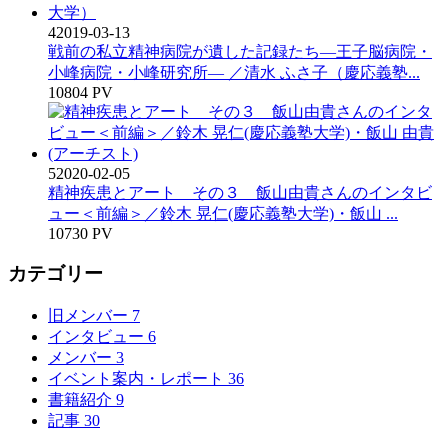
4
2019-03-13
戦前の私立精神病院が遺した記録たち―王子脳病院・
小峰病院・小峰研究所― ／清水 ふさ子（慶応義塾...
10804 PV
5
2020-02-05
精神疾患とアート その３ 飯山由貴さんのインタビ
ュー＜前編＞／鈴木 晃仁(慶応義塾大学)・飯山 ...
10730 PV
カテゴリー
旧メンバー
7
インタビュー
6
メンバー
3
イベント案内・レポート
36
書籍紹介
9
記事
30