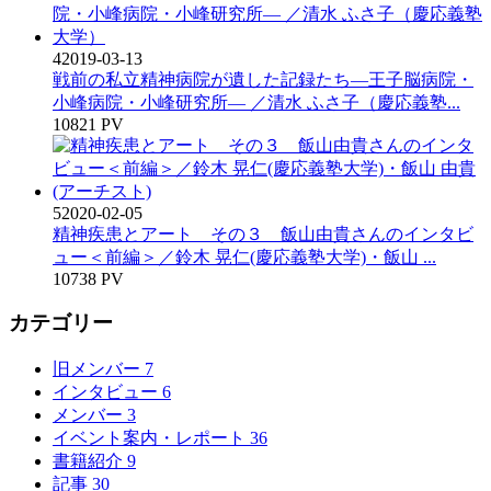
4
2019-03-13
戦前の私立精神病院が遺した記録たち―王子脳病院・
小峰病院・小峰研究所― ／清水 ふさ子（慶応義塾...
10821 PV
5
2020-02-05
精神疾患とアート その３ 飯山由貴さんのインタビ
ュー＜前編＞／鈴木 晃仁(慶応義塾大学)・飯山 ...
10738 PV
カテゴリー
旧メンバー
7
インタビュー
6
メンバー
3
イベント案内・レポート
36
書籍紹介
9
記事
30