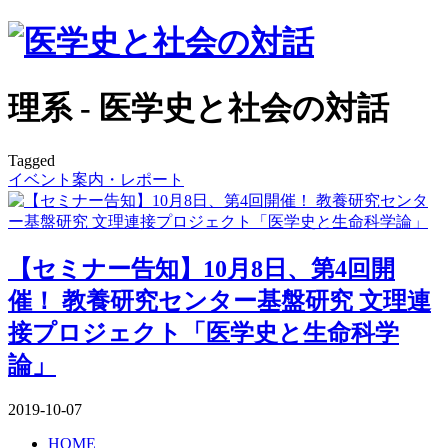
理系 - 医学史と社会の対話
Tagged
イベント案内・レポート
【セミナー告知】10月8日、第4回開
催！ 教養研究センター基盤研究 文理連
接プロジェクト「医学史と生命科学
論」
2019-10-07
HOME