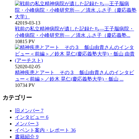
4
2019-03-13
戦前の私立精神病院が遺した記録たち―王子脳病院・
小峰病院・小峰研究所― ／清水 ふさ子（慶応義塾...
10815 PV
5
2020-02-05
精神疾患とアート その３ 飯山由貴さんのインタビ
ュー＜前編＞／鈴木 晃仁(慶応義塾大学)・飯山 ...
10734 PV
カテゴリー
旧メンバー
7
インタビュー
6
メンバー
3
イベント案内・レポート
36
書籍紹介
9