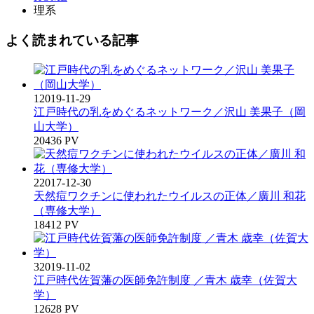
理系
よく読まれている記事
1
2019-11-29
江戸時代の乳をめぐるネットワーク／沢山 美果子（岡
山大学）
20436 PV
2
2017-12-30
天然痘ワクチンに使われたウイルスの正体／廣川 和花
（専修大学）
18412 PV
3
2019-11-02
江戸時代佐賀藩の医師免許制度 ／青木 歳幸（佐賀大
学）
12628 PV