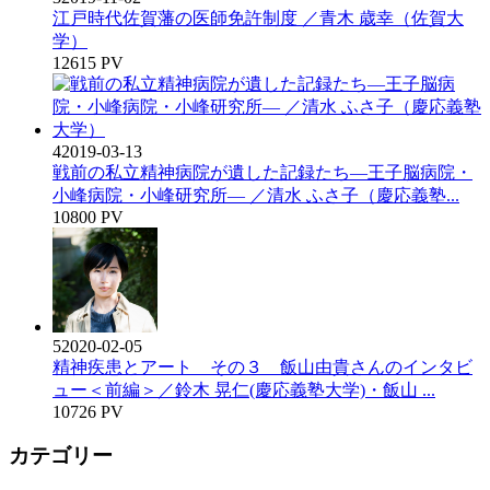
江戸時代佐賀藩の医師免許制度 ／青木 歳幸（佐賀大
学）
12615 PV
4
2019-03-13
戦前の私立精神病院が遺した記録たち―王子脳病院・
小峰病院・小峰研究所― ／清水 ふさ子（慶応義塾...
10800 PV
5
2020-02-05
精神疾患とアート その３ 飯山由貴さんのインタビ
ュー＜前編＞／鈴木 晃仁(慶応義塾大学)・飯山 ...
10726 PV
カテゴリー